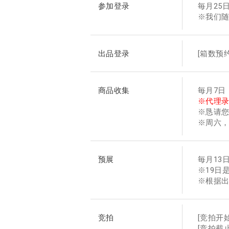
参加登录
毎月25日
※我们
出品登录
[箱数预
商品收集
毎月7日
※代理录
※恳请
※周六
预展
毎月13日〜
※19日是
※根据
竞拍
[竞拍开始
[竞拍截止