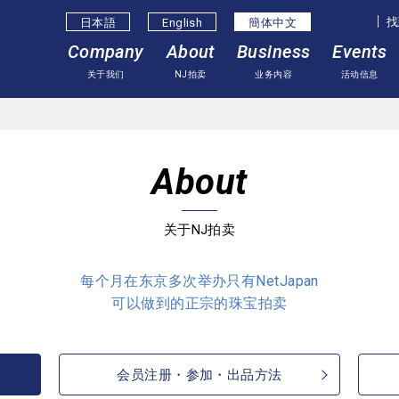
找
日本語
English
簡体中⽂
Company
About
Business
Events
关于我们
NJ拍卖
业务内容
活动信息
About
关于NJ拍卖
每个月在东京多次举办只有NetJapan
可以做到的正宗的珠宝拍卖
会员注册・参加・出品方法