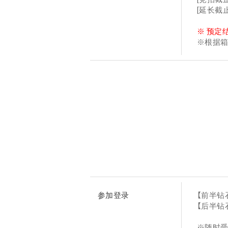
[延长截
※ 预定
※根据
参加登录
【前半钻
【后半钻石
※随时