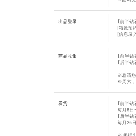
出品登录
【前半
[箱数预
[信息录
商品收集
【前半钻
【后半钻
※恳请
※周六
看货
【前半钻
毎月8日〜1
【后半钻
毎月26日〜
※ 根据